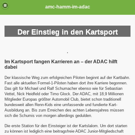
amc-hamm-im-adac
Der Einstieg in den Kartsport
Im Kartsport fangen Karrieren an – der ADAC hilft
dabei
Der klassische Weg zum erfolgreichen Piloten beginnt auf der Kartbahn.
Fast alle aktuellen Formel-1-Piloten haben dort ihre Karriere begonnen.
Das gilt für
Michael und Ralf Schumacher ebenso wie für Sebastian
Vettel, Nick Heidfeld
oder Timo Glock. Der ADAC, mit 18,9 Millionen
Mitglieder Europas größter
Automobil
Club, bietet schon traditionell
bundesweit allen Renn-Kids eine
umfassende
und fundierte Kart-
Ausbildung an. Bis zum Erreichen des achten
Lebensjahres müssen
sich die Schumis von morgen allerdings gedulden.
Die erste Station für den Einsteiger ist der Kartslalom. Um dort starten
zu
können
ist lediglich eine beitragsfreie ADAC Junior-Mitgliedschaft