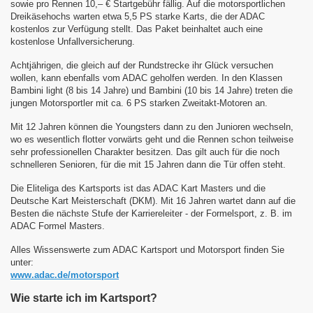
sowie pro
Rennen 10,– € Startgebühr fällig. Auf die motorsportlichen
Dreikäsehochs
warten
etwa 5,5 PS starke Karts, die der ADAC
kostenlos zur Verfügung stellt.
Das Paket beinhaltet auch eine
kostenlose Unfallversicherung.
Achtjährigen, die gleich auf der Rundstrecke ihr Glück versuchen
wollen, kann
ebenfalls vom ADAC geholfen werden. In den Klassen
Bambini light (8 bis
14 Jahre) und Bambini (10 bis 14 Jahre) treten die
jungen Motorsportler mit
ca. 6 PS starken Zweitakt-Motoren an.
Mit 12 Jahren können die Youngsters dann zu den Junioren wechseln,
wo es
wesentlich flotter vorwärts geht und die Rennen schon teilweise
sehr professionellen
Charakter besitzen. Das gilt auch für die noch
schnelleren Senioren, für
die mit 15 Jahren dann die Tür offen steht.
Die Eliteliga des Kartsports ist das ADAC Kart Masters und die
Deutsche Kart
Meisterschaft (DKM). Mit 16 Jahren wartet dann auf die
Besten die nächste
Stufe der Karriereleiter - der Formelsport, z. B. im
ADAC Formel Masters.
Alles Wissenswerte zum ADAC Kartsport und Motorsport finden Sie
unter:
www.adac.de/motorsport
Wie starte ich im Kartsport?